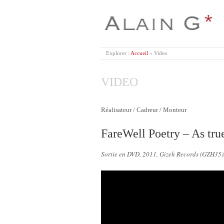
ALAIN G
Explorer :
Accueil
»
Video
VIDEO
Réalisateur / Cadreur / Monteur
FareWell Poetry – As true
Sortie en DVD, 2011, Gizeh Records (GZH35)